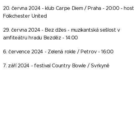
20. června 2024 - klub Carpe Diem / Praha - 20:00 - host
Folkchester United
29. června 2024 - Bez džes - muzikantská sešlost v
amfiteátru hradu Bezděz - 14:00
6. července 2024 - Zelená rokle / Petrov - 16:00
7. září 2024 - festival Country Bowle / Svrkyně
12. září 2024 - klub Carpe Diem / Praha - 20:00, host
kapela Terakota, vstupné 100 ,-
5. října 2024 - Foliák Fest / Praha
24. října 2024 - Café Na půl cesty / Praha - 19:30, vstupné
dobrovolné
30. listopadu 2024 - adventní hraní a rozsvícení vánočního