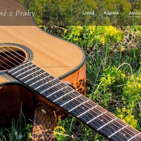
ně z Prahy
Úvod
Kapela
Audi