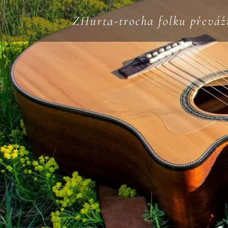
ZHurta-trocha folku převáž