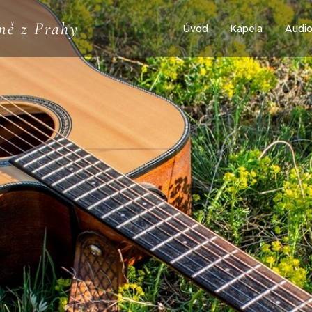
ně z Prahy
Úvod
Kapela
Audi