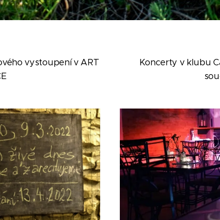
rového
v
ystoupení v ART
Koncerty v klubu C
CE
sou