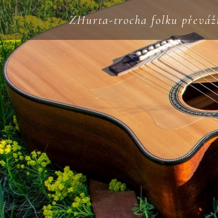
ZHurta-trocha folku převáž