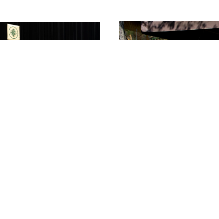
Facebook
/
BandZone
/
YouTube
© 2023 Všechna práva vyhrazena.