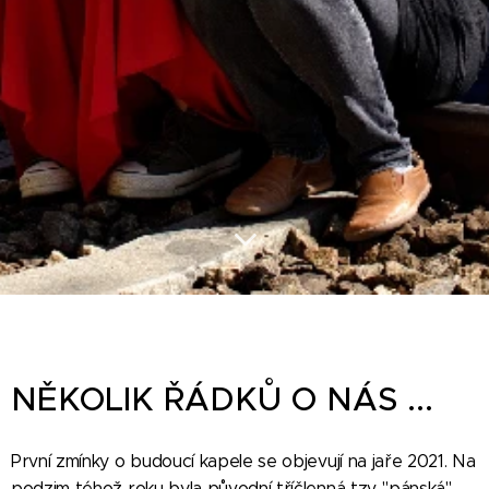
NĚKOLIK ŘÁDKŮ O NÁS ...
První zmínky o budoucí kapele se objevují na jaře 2021. Na
podzim téhož roku byla původní tříčlenná tzv. "pánská"