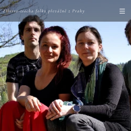
ZHurta-trocha folku převážně z Prahy