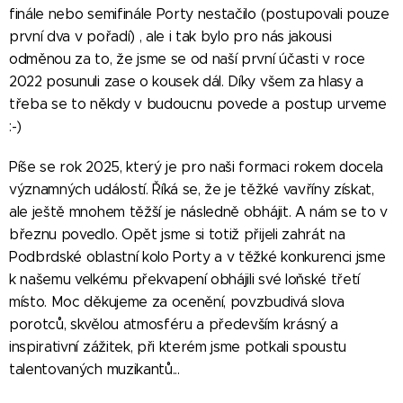
finále nebo semifinále Porty nestačilo (postupovali pouze
první dva v pořadí) , ale i tak bylo pro nás jakousi
odměnou za to, že jsme se od naší první účasti v roce
2022 posunuli zase o kousek dál. Díky všem za hlasy a
třeba se to někdy v budoucnu povede a postup urveme
:-)
Píše se rok 2025, který je pro naši formaci rokem docela
významných událostí. Říká se, že je těžké vavříny získat,
ale ještě mnohem těžší je následně obhájit. A nám se to v
březnu povedlo. Opět jsme si totiž přijeli zahrát na
Podbrdské oblastní kolo Porty a v těžké konkurenci jsme
k našemu velkému překvapení obhájili své loňské třetí
místo. Moc děkujeme za ocenění, povzbudivá slova
porotců, skvělou atmosféru a především krásný a
inspirativní zážitek, při kterém jsme potkali spoustu
talentovaných muzikantů...