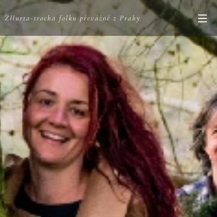
ZHurta-trocha folku převážně z Prahy