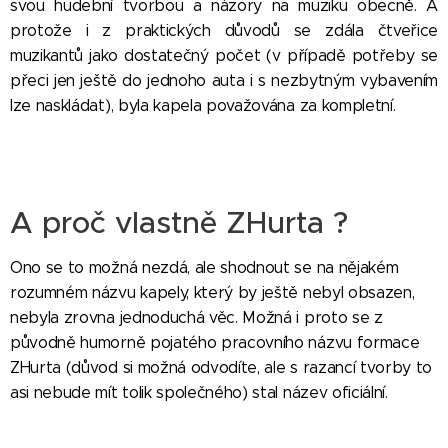
svou hudební tvorbou a názory na muziku obecně. A
protože i z praktických důvodů se zdála čtveřice
muzikantů jako dostatečný počet (v případě potřeby se
přeci jen ještě do jednoho auta i s nezbytným vybavením
lze naskládat), byla kapela považována za kompletní.
A proč vlastně ZHurta ?
Ono se to možná nezdá, ale shodnout se na nějakém
rozumném názvu kapely, který by ještě nebyl obsazen,
nebyla zrovna jednoduchá věc. Možná i proto se z
původně humorně pojatého pracovního názvu formace
ZHurta (důvod si možná odvodíte, ale s razancí tvorby to
asi nebude mít tolik společného) stal název oficiální.