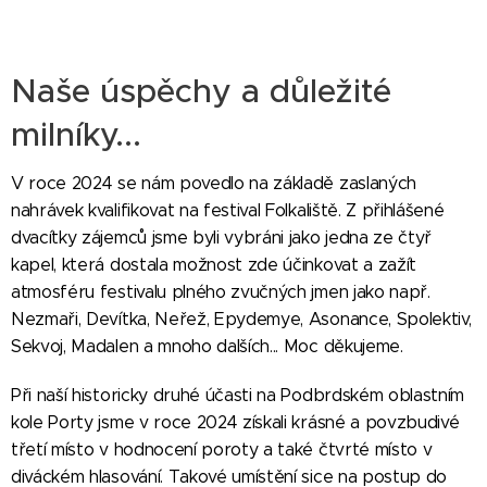
Naše úspěchy a důležité
milníky...
V roce 2024 se nám povedlo na základě zaslaných
nahrávek kvalifikovat na festival Folkaliště. Z přihlášené
dvacítky zájemců jsme byli vybráni jako jedna ze čtyř
kapel, která dostala možnost zde účinkovat a zažít
atmosféru festivalu plného zvučných jmen jako např.
Nezmaři, Devítka, Neřež, Epydemye, Asonance, Spolektiv,
Sekvoj, Madalen a mnoho dalších... Moc děkujeme.
Při naší historicky druhé účasti na Podbrdském oblastním
kole Porty jsme v roce 2024 získali krásné a povzbudivé
třetí místo v hodnocení poroty a také čtvrté místo v
diváckém hlasování. Takové umístění sice na postup do