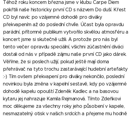
Téhož roku koncem března jsme v klubu Carpe Diem
pokřtili naše historicky první CD s názvem Do duší. Křest
CD byl navíc po vzájemné dohodě pro diváky
překvapením až do poslední chvíle. Účast byla opravdu
parádní, přítomné publikum vytvořilo skvělou atmosféru a
koncert jsme si skutečně užili. A protože pro nás byl
tento večer opravdu speciální, všichni zúčastnění diváci
dostali od nás v případě zájmu naše první CD jako dárek.
Věříme, že si poslech užijí, pokud ještě mají doma
přehrávač na tyto trochu zastarávající hudební artefakty
:-) Tím ovšem překvapení pro diváky nekončilo, poslední
novinkou byla změna v kapelní sestavě, kdy po vzájemné
dohodě kapelu opouští Zdeněk Kadlec a na basovou
kytaru jej nahrazuje Kamila Rejmanová. Tímto Zdeňkovi
moc děkujeme za všechny roky jeho působení v kapele,
nesmazatelný otisk v našich srdcích a přejeme mu hodně
štěstí, ať už se na své cestě vydá kamkoli. Teď jen přejme
sobě i Kamile, aby se nám spolu i v pozměněné sestavě