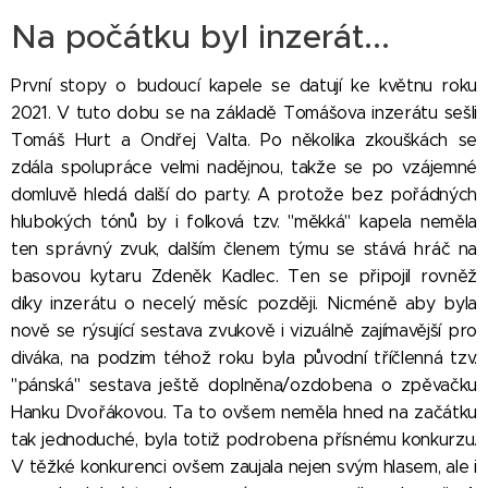
Na počátku byl inzerát...
První stopy o budoucí kapele se datují ke květnu roku
2021. V tuto dobu se na základě Tomášova inzerátu sešli
Tomáš Hurt a Ondřej Valta. Po několika zkouškách se
zdála spolupráce velmi nadějnou, takže se po vzájemné
domluvě hledá další do party. A protože bez pořádných
hlubokých tónů by i folková tzv. "měkká" kapela neměla
ten správný zvuk, dalším členem týmu se stává hráč na
basovou kytaru Zdeněk Kadlec. Ten se připojil rovněž
díky inzerátu o necelý měsíc později. Nicméně aby byla
nově se rýsující sestava zvukově i vizuálně zajímavější pro
diváka, na podzim téhož roku byla původní tříčlenná tzv.
"pánská" sestava ještě doplněna/ozdobena o zpěvačku
Hanku Dvořákovou. Ta to ovšem neměla hned na začátku
tak jednoduché, byla totiž podrobena přísnému konkurzu.
V těžké konkurenci ovšem zaujala nejen svým hlasem, ale i